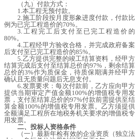
（九）付款方式：
1.
本工程无预付款。
2.
施工阶段按月度形象进度付款，付款比
例为已完工程造价的
70%。
3.
工程完工后支付至已完工程造价的
80%。
4.
工程经甲方验收合格，并完成政府备案
后支付至已完工程造价的
85%
。
5.
乙方提供完整的竣工结算资料，经甲方
结算完成后支付至结算总价的
97%，剩余结算
总价的3%作为质保金，待质保期满并经甲方
确认且无质量问题后无息支付
。
6.
发票要求：
每次付款前，乙方应向甲方
提供当期审定产值金额
100%的增值税专用发
票，支付至结算总价的97%付款前需提供至结
算金额100%的增值税专用发票。乙方须提供
全额满足工程所在地税务机关要求的增值税专
用发票。
二、
投标人资格条件
（一）
最新年检有效的企业资质（独立法