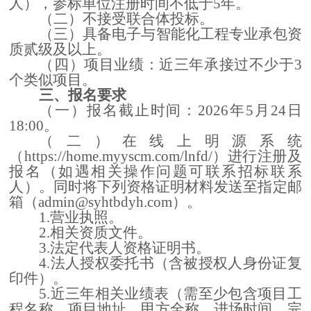
人），参标单位注册时间不低于
5年。
（二）不接受联合体投标。
（三）
具备
电子与智能化工程专业承包资
质
贰级及以上
。
（四）
项目业绩：近三年承接过不少于
3
个类似项目。
三、
报名要求
（
一
）
报名
截
止时间：
202
6
年
5
月
24
日
18:00
。
（
二
）
在线上明源系统
（
https://home.myyscm.com/lnfd/）进行注册及
报名
（
如遇相关操作问题可联系招标联系
人
）。
同时将
下列资格证明材料
发送至指定邮
箱（
admin@syhtbdyh.com
）。
1.营业执照
。
2.相关资质文件
。
3.法定代表人资格证明书
。
4.法人授权委托书（含被授权人身份证复
印件）
。
5.近三年相
关业绩表（需至少包含项目工
程名称、项目地址、甲方全称、进场时间、完