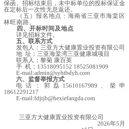
保函
。招标结束后，未中标单位的投标保证金
在定标后一次性无息返还。
（
五
）报名地点：
海南省三亚市海棠区
林旺南路。
四、开标时间及地点
详见招标文件。
五、联系方式
发包人：
三亚方大健康置业投资有限公司
地
址
：
三亚海棠湾三亚健康城项目
联系人：
黎菊
康百英
手
机：
13518095152
18525081909
E-mail
:
admin@syhtbdyh.com
六、监督举报方式
电话：郭磊
15610167989、柴申
18612291217
E-mail
:
fdjtjb@hexiefangda.com
三亚方大健康置业投资有限公司
202
6
年
5
月