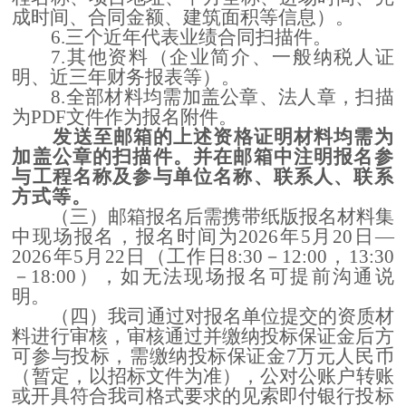
成时间、合同金额、建筑面积等信息）
。
6.三个近年代表业绩合同扫描件
。
7.其他资料（企业简介、一般纳税人证
明、近三年财务报表等）
。
8.全部材料均需加盖公章、法人章，扫描
为PDF文件作为报名附件。
发送至邮箱的上述资格证明材料均需为
加盖公章的扫描件。并在邮箱中注明报名参
与工程名称及参与单位名称、联系人、联系
方式等。
（三）邮箱报名后需携带纸版报名材料集
中现场报名，报名
时间为
2026年5月20日—
2026年5月22日
（工作日
8
:3
0－12
:
00，13
:3
0
－1
8:
00）
，
如无法现场报名可提前沟通说
明
。
（
四
）
我司
通过对报名单位提交的资质材
料进行审核，审核通过并缴纳投标保证金后方
可参与投标，需缴纳投标保证金
7
万元人民币
（
暂定，以招标文件为准
）
，公对公账户转账
或开具符合我司格式要求的见索即付银行投标