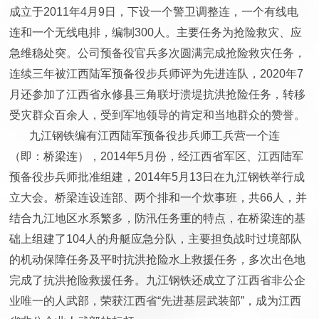
成立于2011年4月9日，下设一个警卫调整连，一个有线电
连和一个无线电排，编制300人。主要任务为抢险救灾、应
急维稳处突。公司预备役官兵多次圆满完成抢险救灾任务，
连续三年被江西陆军预备役步兵师评为先进连队，2020年7
月还参加了江西省永修县三角联圩溃堤抗洪抢险任务，转移
受灾群众百余人，受到军地领导的肯定和当地群众的赞誉。
九江钢铁编有江西陆军预备役步兵师工兵营一个连
（即：桥梁连），2014年5月份，经江西省军区、江西陆军
预备役步兵师批准组建，2014年5月13日在九江钢铁举行成
立大会。桥梁连设连部、两个排和一个炊事班，共66人，并
结合九江地区水系繁多，防汛任务重的特点，在桥梁连的基
础上组建了104人的舟艇应急分队，主要担负战时过境部队
的机动保障任务及平时抗洪抢险水上救援任务，多次出色地
完成了抗洪抢险救援任务。九江钢铁还成立了江西省非公企
业唯一的人武部，荣获江西省“先进基层武装部”，成为江西